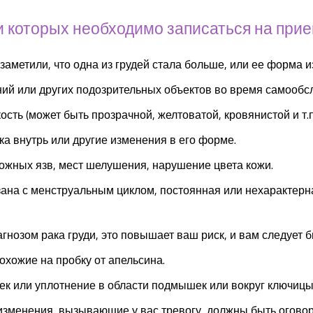
 которых необходимо записаться на прие
заметили, что одна из грудей стала больше, или ее форма 
ий или других подозрительных объектов во время самообс
сть (может быть прозрачной, желтоватой, кровянистой и т.п.
ка внутрь или другие изменения в его форме.
ожных язв, мест шелушения, нарушение цвета кожи.
язана с менструальным циклом, постоянная или нехарактер
иагнозом рака груди, это повышает ваш риск, и вам следует
охожие на пробку от апельсина.
ек или уплотнение в области подмышек или вокруг ключицы
зменения, вызывающие у вас тревогу, должны быть оговор