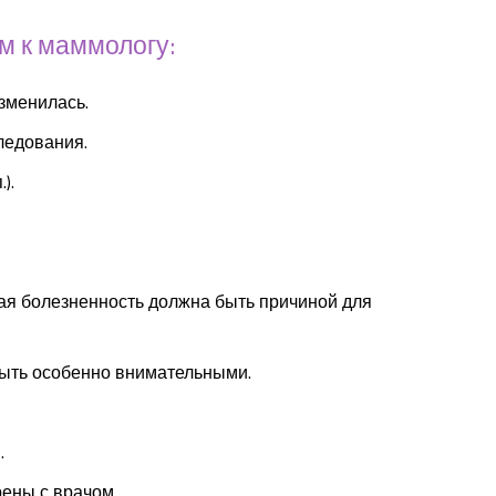
м к маммологу:
изменилась.
ледования.
).
ная болезненность должна быть причиной для
 быть особенно внимательными.
.
ены с врачом.